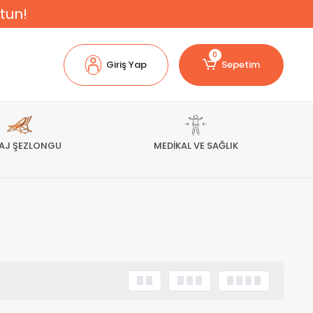
tun!
0
Giriş Yap
Sepetim
AJ ŞEZLONGU
MEDİKAL VE SAĞLIK