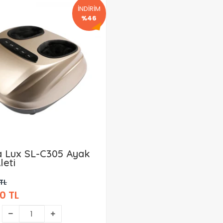
İNDİRİM
%46
 Lux SL-C305 Ayak
leti
TL
0 TL