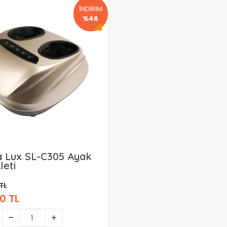
İNDİRİM
%46
 Lux SL-C305 Ayak
leti
TL
0 TL