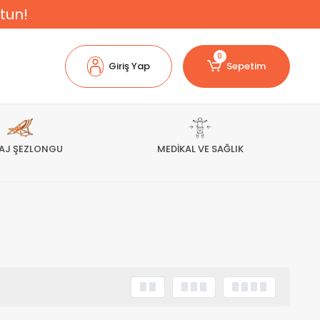
tun!
0
Giriş Yap
Sepetim
AJ ŞEZLONGU
MEDİKAL VE SAĞLIK