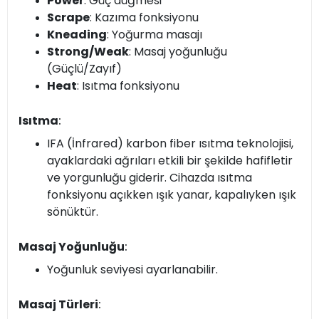
Power
: Güç düğmesi
Scrape
: Kazıma fonksiyonu
Kneading
: Yoğurma masajı
Strong/Weak
: Masaj yoğunluğu
(Güçlü/Zayıf)
Heat
: Isıtma fonksiyonu
Isıtma
:
IFA (İnfrared) karbon fiber ısıtma teknolojisi,
ayaklardaki ağrıları etkili bir şekilde hafifletir
ve yorgunluğu giderir. Cihazda ısıtma
fonksiyonu açıkken ışık yanar, kapalıyken ışık
sönüktür.
Masaj Yoğunluğu
:
Yoğunluk seviyesi ayarlanabilir.
Masaj Türleri
: