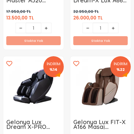
Master A520
Dream-X Lux A665
Masaj Koltuğu
Masaj Koltuğu
Kiralama ( Aylık )
Kiralama ( Aylık )
17.950,00 TL
32.950,00 TL
13.500,00 TL
26.000,00 TL
Stokta Yok
Stokta Yok
İNDİRİM
İNDİRİM
%14
%22
Gelonya Lux
Gelonya Lux FIT-X
Dream X-PRO
A166 Masaj
A661 Masaj
Koltuğu Kiralama