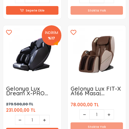
Sepete Ekle
Stokta Yok
İNDİRİM
%17
Gelonya Lux
Gelonya Lux FIT-X
Dream X-PRO
A166 Masaj
A661 Masaj
Koltuğu
Koltuğu
279.500,00 TL
78.000,00 TL
231.000,00 TL
Stokta Yok