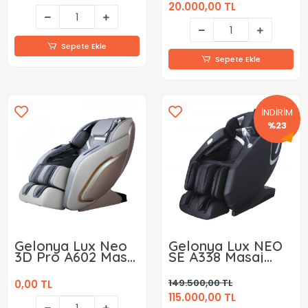
20.000,00 TL
Sepete Ekle
Sepete Ekle
İNDİRİM
%23
Gelonya Lux Neo
Gelonya Lux NEO
3D Pro A602 Masaj
SE A338 Masaj
Koltuğu
Koltuğu
149.500,00 TL
0,00 TL
115.000,00 TL