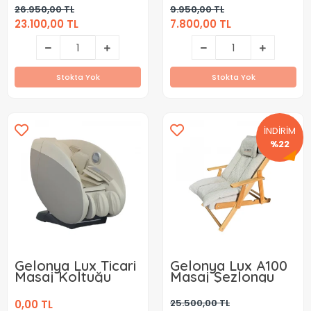
Koltuğu Kiralama (
(Aylık)
26.950,00 TL
9.950,00 TL
Aylık )
23.100,00 TL
7.800,00 TL
Stokta Yok
Stokta Yok
İNDİRİM
%22
Gelonya Lux Ticari
Gelonya Lux A100
Masaj Koltuğu
Masaj Şezlongu
25.500,00 TL
0,00 TL