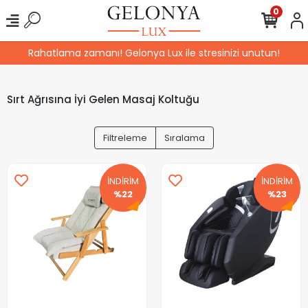
0
Rahatlama zamanı! Gelonya Lux ile stresinizi unutun!
Sırt Ağrısına İyi Gelen Masaj Koltuğu
Filtreleme
Sıralama
İNDİRİM
İNDİRİM
%22
%23