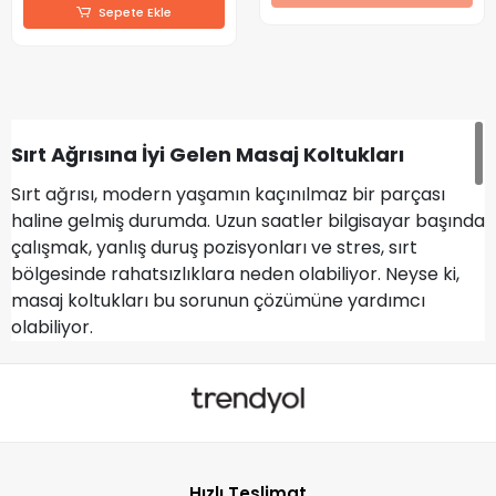
Sepete Ekle
Sırt Ağrısına İyi Gelen Masaj Koltukları
Sırt ağrısı, modern yaşamın kaçınılmaz bir parçası
haline gelmiş durumda. Uzun saatler bilgisayar başında
çalışmak, yanlış duruş pozisyonları ve stres, sırt
bölgesinde rahatsızlıklara neden olabiliyor. Neyse ki,
masaj koltukları bu sorunun çözümüne yardımcı
olabiliyor.
Masaj koltukları, özellikle sırt ağrılarını hafifletmek ve
rahatlama sağlamak amacıyla tasarlanmıştır. Bu
koltuklar, çeşitli masaj teknikleri ve özellikleri ile
donatılmıştır. Örneğin, ısıtma fonksiyonu, sırt kaslarını
gevşeterek kan dolaşımını artırır ve ağrıyı hafifletir.
Hızlı Teslimat