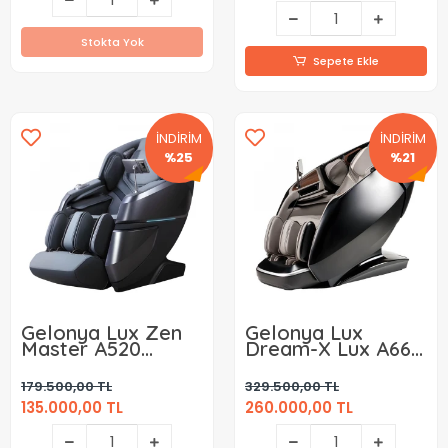
Stokta Yok
Sepete Ekle
İNDİRİM
İNDİRİM
%25
%21
Gelonya Lux Zen
Gelonya Lux
Master A520
Dream-X Lux A665
Masaj Koltuğu
Masaj Koltuğu
179.500,00 TL
329.500,00 TL
135.000,00 TL
260.000,00 TL