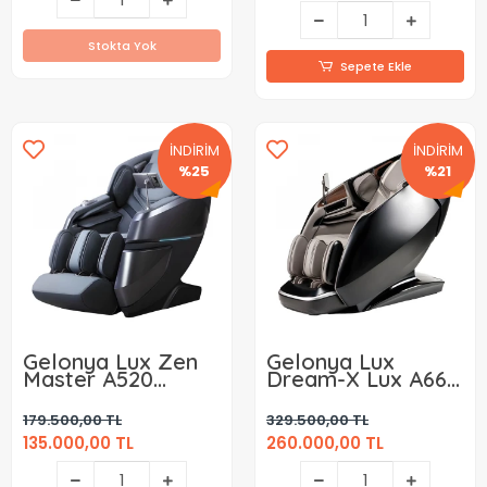
Stokta Yok
Sepete Ekle
İNDİRİM
İNDİRİM
%25
%21
Gelonya Lux Zen
Gelonya Lux
Master A520
Dream-X Lux A665
Masaj Koltuğu
Masaj Koltuğu
179.500,00 TL
329.500,00 TL
135.000,00 TL
260.000,00 TL