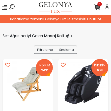
0
Rahatlama zamanı! Gelonya Lux ile stresinizi unutun!
Sırt Ağrısına İyi Gelen Masaj Koltuğu
Filtreleme
Sıralama
İNDİRİM
İNDİRİM
%22
%23