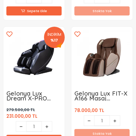
Sepete Ekle
Stokta Yok
İNDİRİM
%17
Gelonya Lux
Gelonya Lux FIT-X
Dream X-PRO
A166 Masaj
A661 Masaj
Koltuğu
Koltuğu
279.500,00 TL
78.000,00 TL
231.000,00 TL
Stokta Yok