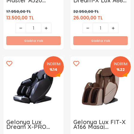
Master A520
Dream-X Lux A665
Masaj Koltuğu
Masaj Koltuğu
Kiralama ( Aylık )
Kiralama ( Aylık )
17.950,00 TL
32.950,00 TL
13.500,00 TL
26.000,00 TL
Stokta Yok
Stokta Yok
İNDİRİM
İNDİRİM
%14
%22
Gelonya Lux
Gelonya Lux FIT-X
Dream X-PRO
A166 Masaj
A661 Masaj
Koltuğu Kiralama