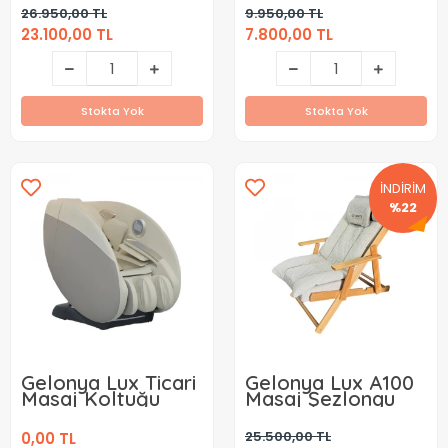
Koltuğu Kiralama (
(Aylık)
26.950,00 TL
9.950,00 TL
Aylık )
23.100,00 TL
7.800,00 TL
Stokta Yok
Stokta Yok
İNDİRİM
%22
Gelonya Lux Ticari
Gelonya Lux A100
Masaj Koltuğu
Masaj Şezlongu
25.500,00 TL
0,00 TL