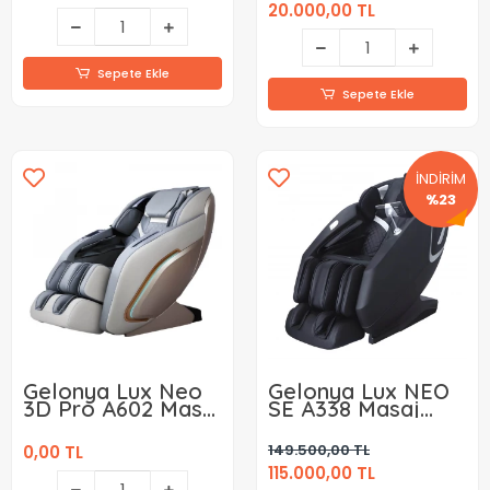
20.000,00 TL
Sepete Ekle
Sepete Ekle
İNDİRİM
%23
Gelonya Lux Neo
Gelonya Lux NEO
3D Pro A602 Masaj
SE A338 Masaj
Koltuğu
Koltuğu
149.500,00 TL
0,00 TL
115.000,00 TL