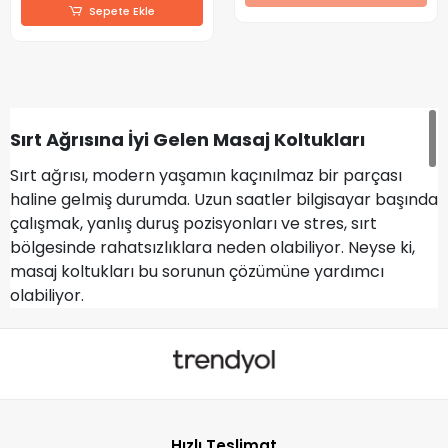
Sepete Ekle
Sırt Ağrısına İyi Gelen Masaj Koltukları
Sırt ağrısı, modern yaşamın kaçınılmaz bir parçası
haline gelmiş durumda. Uzun saatler bilgisayar başında
çalışmak, yanlış duruş pozisyonları ve stres, sırt
bölgesinde rahatsızlıklara neden olabiliyor. Neyse ki,
masaj koltukları bu sorunun çözümüne yardımcı
olabiliyor.
Masaj koltukları, özellikle sırt ağrılarını hafifletmek ve
rahatlama sağlamak amacıyla tasarlanmıştır. Bu
koltuklar, çeşitli masaj teknikleri ve özellikleri ile
donatılmıştır. Örneğin, ısıtma fonksiyonu, sırt kaslarını
gevşeterek kan dolaşımını artırır ve ağrıyı hafifletir.
Hızlı Teslimat