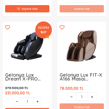
Sepete Ekle
Stokta Yok
İNDİRİM
%17
Gelonya Lux
Gelonya Lux FIT-X
Dream X-PRO
A166 Masaj
A661 Masaj
Koltuğu
Koltuğu
279.500,00 TL
78.000,00 TL
231.000,00 TL
Stokta Yok