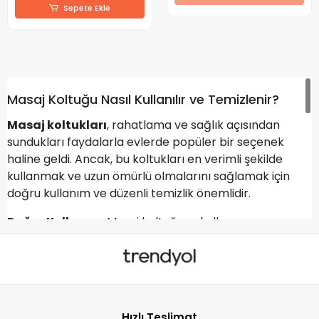
Sepete Ekle
Masaj Koltuğu Nasıl Kullanılır ve Temizlenir?
Masaj koltukları
, rahatlama ve sağlık açısından
sundukları faydalarla evlerde popüler bir seçenek
haline geldi. Ancak, bu koltukları en verimli şekilde
kullanmak ve uzun ömürlü olmalarını sağlamak için
doğru kullanım ve düzenli temizlik önemlidir.
Doğru Kullanım:
Masaj koltuğunu kullanmaya
başlamadan önce, kullanım kılavuzunu dikkatlice
okumak çok önemlidir. Koltuğa oturduğunuzda,
vücudunuzun doğru pozisyonda olduğundan emin olun.
Ayaklarınızı düz bir şekilde yere yerleştirin ve sırtınızın
tamamen desteklendiğinden emin olun. Masaj
Hızlı Teslimat