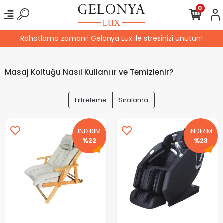
0
Rahatlama zamanı! Gelonya Lux ile stresinizi unutun!
Masaj Koltuğu Nasıl Kullanılır ve Temizlenir?
Filtreleme
Sıralama
İNDİRİM
İNDİRİM
%22
%23