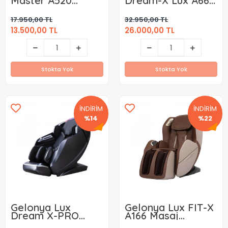
Master A520
Dream-X Lux A665
Masaj Koltuğu
Masaj Koltuğu
Kiralama ( Aylık )
Kiralama ( Aylık )
17.950,00 TL
32.950,00 TL
13.500,00 TL
26.000,00 TL
Stokta Yok
Stokta Yok
İNDİRİM
İNDİRİM
%14
%22
Gelonya Lux
Gelonya Lux FIT-X
Dream X-PRO
A166 Masaj
A661 Masaj
Koltuğu Kiralama