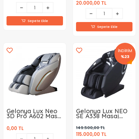
20.000,00 TL
Sepete Ekle
Sepete Ekle
İNDİRİM
%23
Gelonya Lux Neo
Gelonya Lux NEO
3D Pro A602 Masaj
SE A338 Masaj
Koltuğu
Koltuğu
149.500,00 TL
0,00 TL
115.000,00 TL