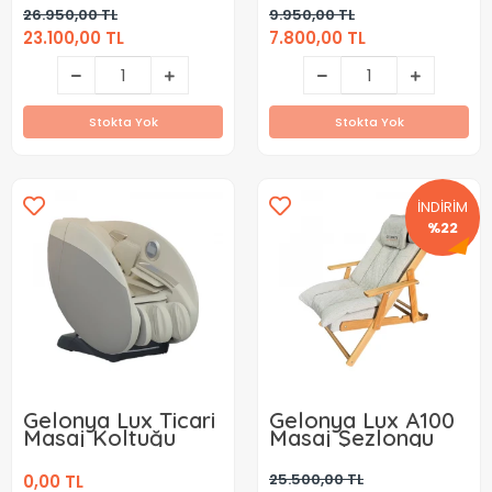
Koltuğu Kiralama (
(Aylık)
26.950,00 TL
9.950,00 TL
Aylık )
23.100,00 TL
7.800,00 TL
Stokta Yok
Stokta Yok
İNDİRİM
%22
Gelonya Lux Ticari
Gelonya Lux A100
Masaj Koltuğu
Masaj Şezlongu
25.500,00 TL
0,00 TL