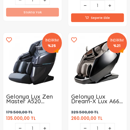
Stokta Yok
Sepete Ekle
İNDİRİM
İNDİRİM
%25
%21
Gelonya Lux Zen
Gelonya Lux
Master A520
Dream-X Lux A665
Masaj Koltuğu
Masaj Koltuğu
179.500,00 TL
329.500,00 TL
135.000,00 TL
260.000,00 TL