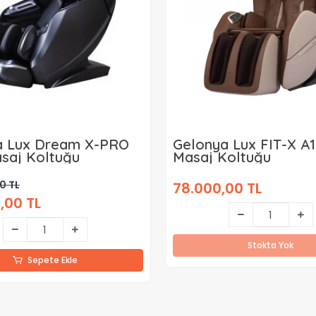
a Lux Dream X-PRO
Gelonya Lux FIT-X A
saj Koltuğu
Masaj Koltuğu
0 TL
78.000,00 TL
,00 TL
Stokta Yok
Sepete Ekle