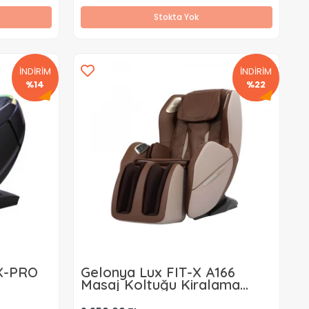
Stokta Yok
İNDİRİM
İNDİRİM
%14
%22
X-PRO
Gelonya Lux FIT-X A166
Masaj Koltuğu Kiralama
(Aylık)