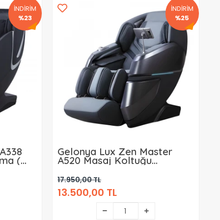
İNDİRİM
İNDİRİM
%23
%25
 A338
Gelonya Lux Zen Master
ama (
A520 Masaj Koltuğu
Kiralama ( Aylık )
17.950,00 TL
13.500,00 TL