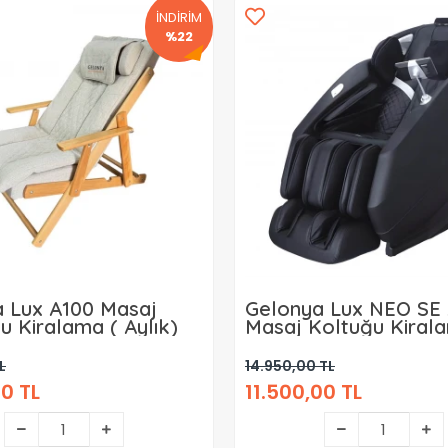
İNDİRİM
%22
 Lux A100 Masaj
Gelonya Lux NEO SE
u Kiralama ( Aylık)
Masaj Koltuğu Kiral
Aylık )
L
14.950,00 TL
0 TL
11.500,00 TL