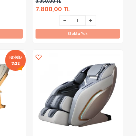
9.950,00 TL
7.800,00 TL
Stokta Yok
İNDİRİM
%22