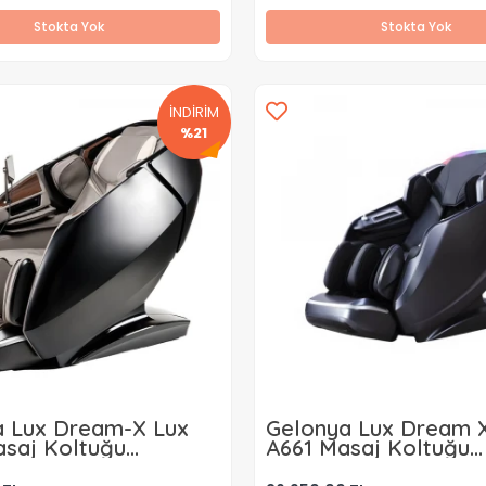
Stokta Yok
Stokta Yok
İNDİRİM
%21
a Lux Dream-X Lux
Gelonya Lux Dream 
saj Koltuğu
A661 Masaj Koltuğu
 ( Aylık )
Kiralama ( Aylık )