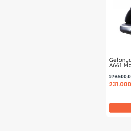
Gelony
A661 Ma
279.500,0
231.000