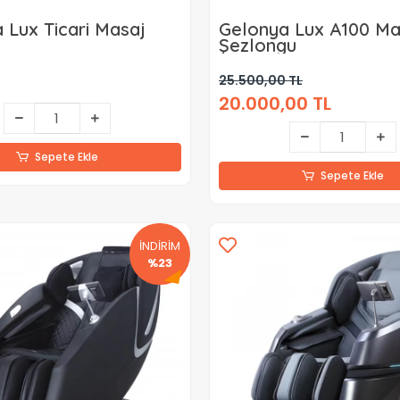
 Lux Ticari Masaj
Gelonya Lux A100 Ma
u
Şezlongu
25.500,00 TL
20.000,00 TL
Sepete Ekle
Sepete Ekle
İNDİRİM
%23