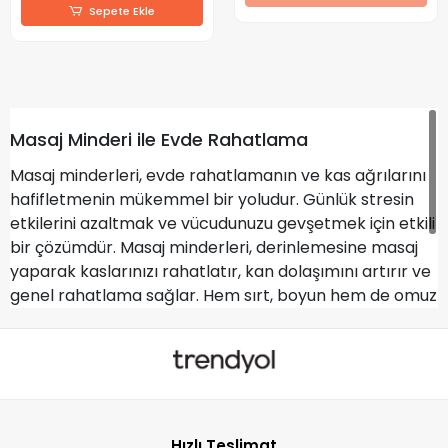
Sepete Ekle
Masaj Minderi ile Evde Rahatlama
Masaj minderleri, evde rahatlamanın ve kas ağrılarını
hafifletmenin mükemmel bir yoludur. Günlük stresin
etkilerini azaltmak ve vücudunuzu gevşetmek için etkili
bir çözümdür. Masaj minderleri, derinlemesine masaj
yaparak kaslarınızı rahatlatır, kan dolaşımını artırır ve
genel rahatlama sağlar. Hem sırt, boyun hem de omuz
bölgelerinde rahatlama sağlayan bu cihazlar, uzun bir
günün ardından mükemmel bir yenilenme kaynağıdır.
Evinizde kolayca kullanabileceğiniz masaj minderiyle
kendinizi şımartın ve rahatlatıcı bir deneyim yaşayın!
Hızlı Teslimat