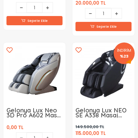
20.000,00 TL
Sepete Ekle
Sepete Ekle
İNDİRİM
%23
Gelonya Lux Neo
Gelonya Lux NEO
3D Pro A602 Masaj
SE A338 Masaj
Koltuğu
Koltuğu
149.500,00 TL
0,00 TL
115.000,00 TL