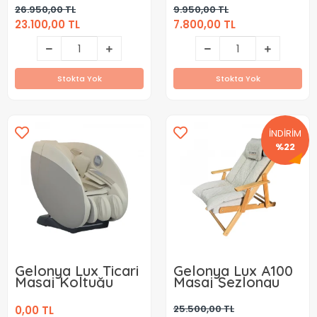
Koltuğu Kiralama (
(Aylık)
26.950,00 TL
9.950,00 TL
Aylık )
23.100,00 TL
7.800,00 TL
Stokta Yok
Stokta Yok
İNDİRİM
%22
Gelonya Lux Ticari
Gelonya Lux A100
Masaj Koltuğu
Masaj Şezlongu
25.500,00 TL
0,00 TL