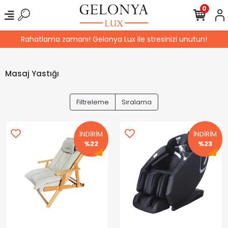
0
Rahatlama zamanı! Gelonya Lux ile stresinizi unutun!
Masaj Yastığı
Filtreleme
Sıralama
İNDİRİM
İNDİRİM
%22
%23