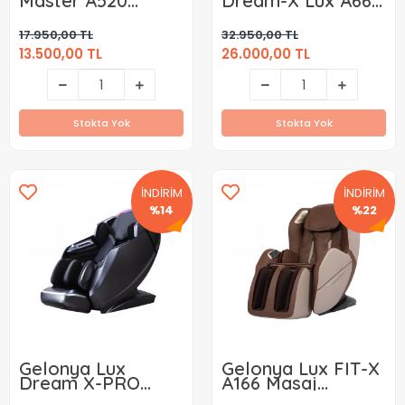
Master A520
Dream-X Lux A665
Masaj Koltuğu
Masaj Koltuğu
Kiralama ( Aylık )
Kiralama ( Aylık )
17.950,00 TL
32.950,00 TL
13.500,00 TL
26.000,00 TL
Stokta Yok
Stokta Yok
İNDİRİM
İNDİRİM
%14
%22
Gelonya Lux
Gelonya Lux FIT-X
Dream X-PRO
A166 Masaj
A661 Masaj
Koltuğu Kiralama