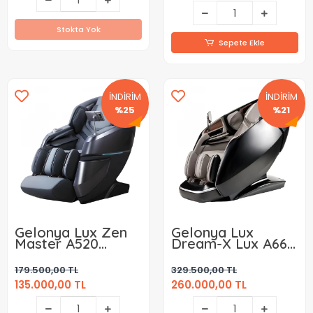
Stokta Yok
Sepete Ekle
İNDİRİM
İNDİRİM
%25
%21
Gelonya Lux Zen
Gelonya Lux
Master A520
Dream-X Lux A665
Masaj Koltuğu
Masaj Koltuğu
179.500,00 TL
329.500,00 TL
135.000,00 TL
260.000,00 TL