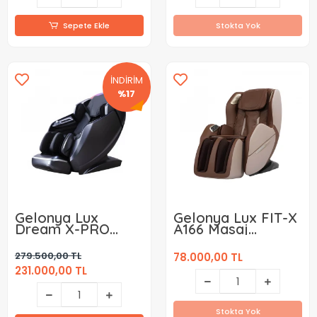
Sepete Ekle
Stokta Yok
İNDİRİM
%17
Gelonya Lux
Gelonya Lux FIT-X
Dream X-PRO
A166 Masaj
A661 Masaj
Koltuğu
Koltuğu
279.500,00 TL
78.000,00 TL
231.000,00 TL
Stokta Yok